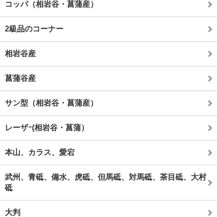
コッパ（相岩谷・菖蒲産）
2級品のコーナー
相岩谷産
菖蒲谷産
サン型（相岩谷・菖蒲産）
レーザｰ(相岩谷・菖蒲）
本山、カラス、愛宕
武州、青砥、備水、虎砥、但馬砥、対馬砥、茶目砥、大村
砥
大判