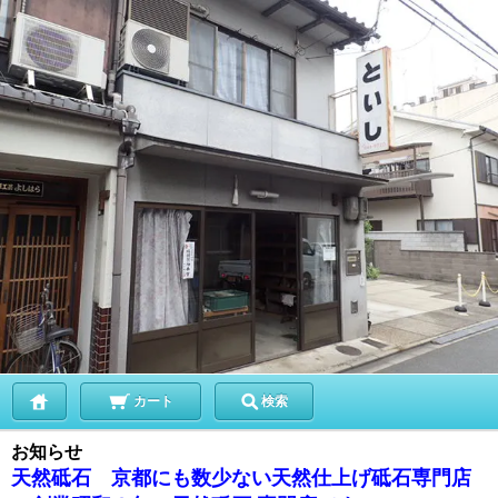
カート
検索
お知らせ
天然砥石 京都にも数少ない天然仕上げ砥石専門店