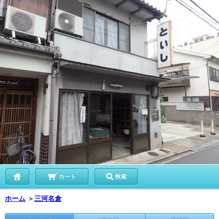
カート
検索
ホーム
＞
三河名倉