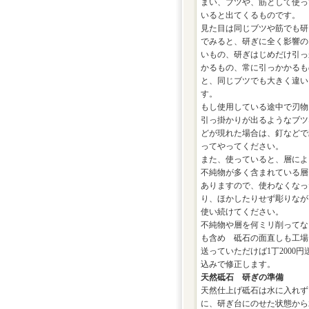
まい、ブツや、筋として使っ
いると出てくるものです。
見た目は同じブツや筋でも研
でみると、研ぎに全く影響の
いもの、研ぎはじめだけ引っ
かるもの、常に引っかかるも
と、同じブツでも大きく違い
す。
もし使用している途中で刃物
引っ掛かりが出るようなブツ
どが現れた場合は、釘などで
ってやってください。
また、使っていると、層によ
不純物が多く含まれている層
ありますので、使わなくなっ
り、ほかしたりせず彫りなが
使い続けてください。
不純物や層を何ミリ削ってな
も含め 砥石の面直しも工場
送っていただけば1丁2000円
込みで修正します。
天然砥石 研ぎの準備
天然仕上げ砥石は水に入れず
に、研ぎ台にのせた状態から