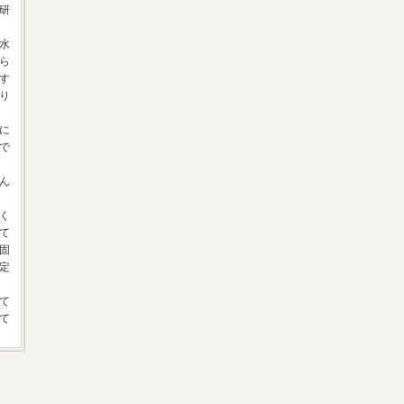
研
水
ら
す
り
に
で
ん
く
て
固
定
て
て