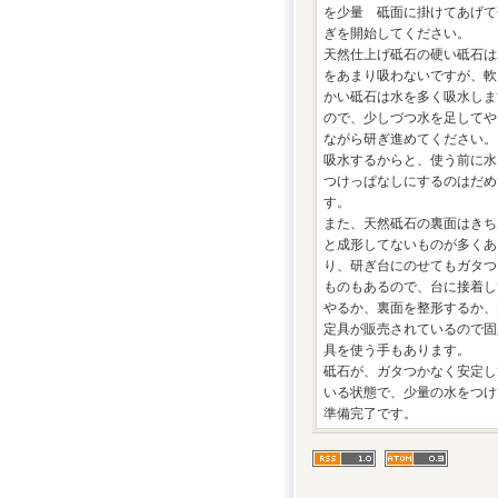
を少量 砥面に掛けてあげて
ぎを開始してください。
天然仕上げ砥石の硬い砥石は
をあまり吸わないですが、軟
かい砥石は水を多く吸水しま
ので、少しづつ水を足してや
ながら研ぎ進めてください。
吸水するからと、使う前に水
つけっぱなしにするのはだめ
す。
また、天然砥石の裏面はきち
と成形してないものが多くあ
り、研ぎ台にのせてもガタつ
ものもあるので、台に接着し
やるか、裏面を整形するか、
定具が販売されているので固
具を使う手もあります。
砥石が、ガタつかなく安定し
いる状態で、少量の水をつけ
準備完了です。