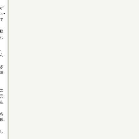
が
ュｰ
て
様
わ
、
ん
ぎ
味
に
元
あ
名
振
し