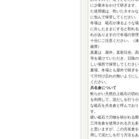
に少量水をかけて研ぎます、
た使用後は、乾いたタオルな
に包んで保管してください。
冬場は 砥石が凍るような場
に出したままにすると割れる
れがありますので冬場の管理
十分にご注意ください。（凍
厳禁）
真夏は 屋外、直射日光、高
等を避けていただき、日陰の
しい場所で保管してください
夏場、冬場とも屋外で研ぎを
て片付け忘れの無いようにし
ください。
共名倉について
軟らかい天然仕上砥石の切れ
を利用して、泥だしを行う小
な砥石を共名倉と呼んでおり
す。
硬い砥石で刃物を研がれる際
三河名倉を使用される方も多
と思いますが、この共名倉を
用して泥だしを行う方法もあ