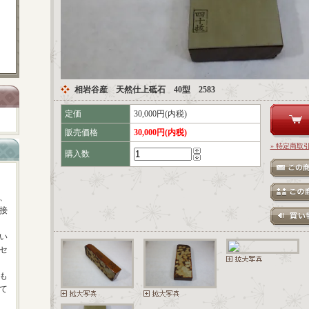
相岩谷産 天然仕上砥石 40型 2583
定価
30,000円(内税)
販売価格
30,000円(内税)
» 特定商取
購入数
、
接
い
セ
も
て