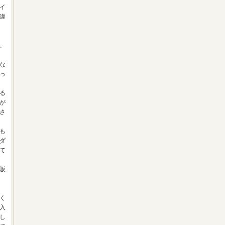
イ
違
、
な
っ
る
が
さ
も
ダ
て
販
く
入
し