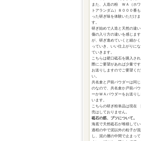
また、人造の粉 ＷＡ（ホワ
トアランダム）８０００番も
った研ぎ味を体験いただけま
す。
研ぎ始めで人造と天然の違い
傷の入り方の違いを感じます
が、研ぎ進めていくと細かく
っていき、いい仕上がりにな
ていきます。
こちらは硬口砥石を購入され
際にご要望があれば少量です
お送りしますのでご要望くだ
い。
共名倉と戸前パウダーは同じ
のなので、共名倉か戸前パウ
ーかＷＡパウダーをお送りし
います。
こちらの研ぎ粉単品は現在 
売はしておりません。
砥石の筋、ブツについて。
海底で天然砥石が堆積してい
過程の中で泥以外の粒子が混
し、泥の層の中間で止まって