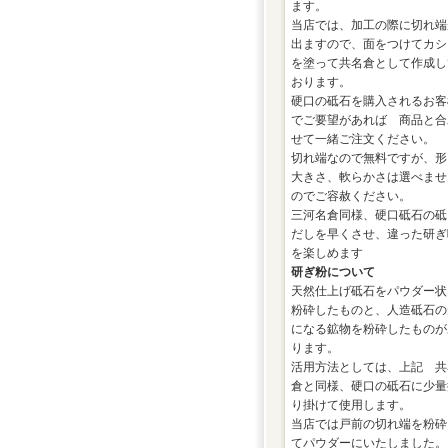
ます。
当店では、加工の際に切れ端
出ますので、面をつけてカシ
を塗って共名倉として作成し
おります。
硬口の砥石を購入されるお客
でご要望があれば 商品と合
せて一緒ご注文ください。
切れ端なので無料ですが、形
大きさ、軟らかさは選べませ
のでご容赦ください。
三河名倉同様、硬口砥石の砥
だしを早くさせ、違った研ぎ
を楽しめます
研ぎ粉について
天然仕上げ砥石をパウダー状
粉砕したものと、人造砥石の
になる鉱物を粉砕したものが
ります。
活用方法としては、上記 共
倉と同様、硬口の砥石に少量
り掛けて使用します。
当店では戸前の切れ端を粉砕
てパウダーにいたしました。