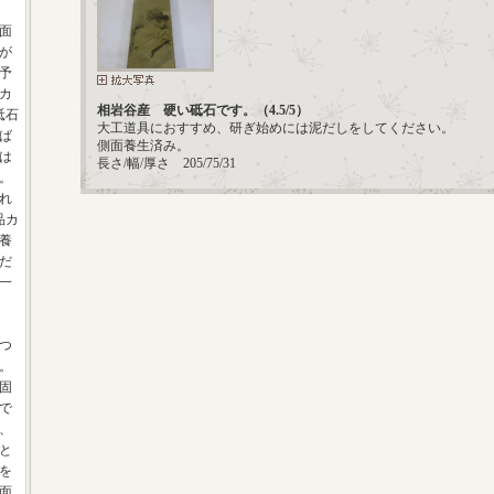
面
が
予
カ
相岩谷産 硬い砥石です。（4.5/5）
砥石
大工道具におすすめ、研ぎ始めには泥だしをしてください。
ば
側面養生済み。
は
長さ/幅/厚さ 205/75/31
。
れ
品カ
養
だ
一
つ
。
固
で
、
と
を
面