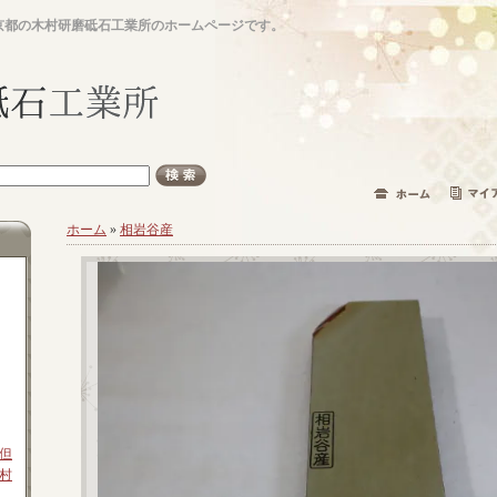
京都の木村研磨砥石工業所のホームページです。
ホーム
»
相岩谷産
但
村