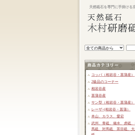
天然砥石を専門に手掛ける
コッパ（相岩谷・菖蒲産）
2級品のコーナー
相岩谷産
菖蒲谷産
サン型（相岩谷・菖蒲産）
レーザｰ(相岩谷・菖蒲）
本山、カラス、愛宕
武州、青砥、備水、虎砥、
馬砥、対馬砥、茶目砥、大
砥