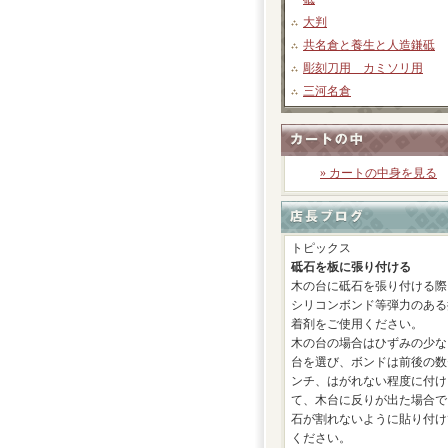
大判
共名倉と養生と人造鎌砥
彫刻刀用 カミソリ用
三河名倉
» カートの中身を見る
トピックス
砥石を板に張り付ける
木の台に砥石を張り付ける際
シリコンボンド等弾力のある
着剤をご使用ください。
木の台の場合はひずみの少な
台を選び、ボンドは前後の数
ンチ、はがれない程度に付け
て、木台に反りが出た場合で
石が割れないように貼り付け
ください。