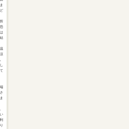
ま
ど
所
恐
は
結
温
涼
。
し
て
端
さ
ま
、
い
利
り