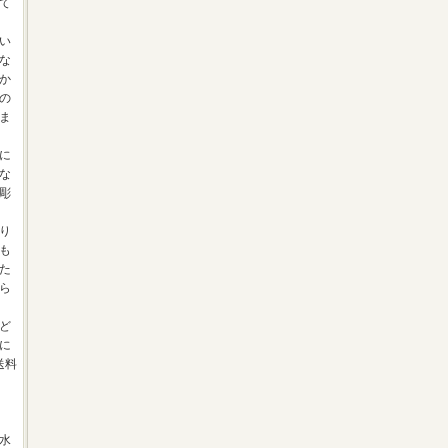
て
い
な
か
の
ま
に
な
彫
り
も
た
ら
ど
に
送料
水