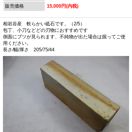
販売価格
15,000円(内税)
相岩谷産 軟らかい砥石です。（2/5）
包丁、小刀などどの刃物におすすめです
側面にブツが見られます、不純物が出た場合は掘ってご使
用ください。
長さ/幅/厚さ 205/75/44