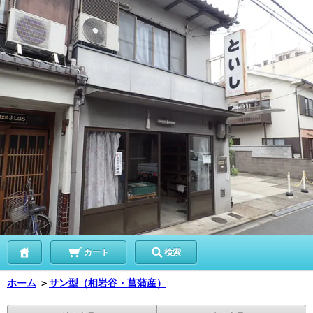
カート
検索
ホーム
＞
サン型（相岩谷・菖蒲産）