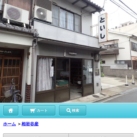
カート
検索
ホーム
＞
相岩谷産