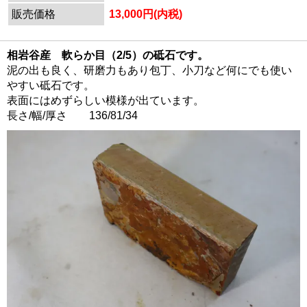
販売価格
13,000円(内税)
相岩谷産 軟らか目（2/5）の砥石です。
泥の出も良く、研磨力もあり包丁、小刀など何にでも使い
やすい砥石です。
表面にはめずらしい模様が出ています。
長さ/幅/厚さ 136/81/34