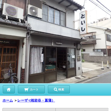
カート
検索
ホーム
＞
レーザｰ(相岩谷・菖蒲）