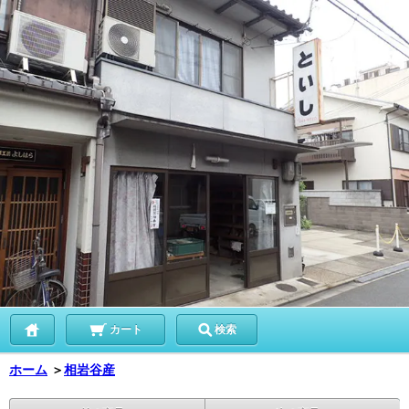
カート
検索
ホーム
＞
相岩谷産